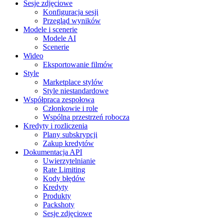
Sesje zdjęciowe
Konfiguracja sesji
Przegląd wyników
Modele i scenerie
Modele AI
Scenerie
Wideo
Eksportowanie filmów
Style
Marketplace stylów
Style niestandardowe
Współpraca zespołowa
Członkowie i role
Wspólna przestrzeń robocza
Kredyty i rozliczenia
Plany subskrypcji
Zakup kredytów
Dokumentacja API
Uwierzytelnianie
Rate Limiting
Kody błędów
Kredyty
Produkty
Packshoty
Sesje zdjęciowe