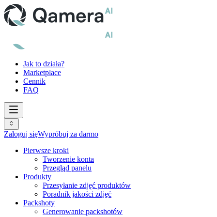
Jak to działa?
Marketplace
Cennik
FAQ
Zaloguj się
Wypróbuj za darmo
Pierwsze kroki
Tworzenie konta
Przegląd panelu
Produkty
Przesyłanie zdjęć produktów
Poradnik jakości zdjęć
Packshoty
Generowanie packshotów