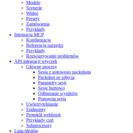
Modele
Scenerie
Wideo
Presety
Zamówienia
Przykłady
Integracja MCP
Konfiguracja
Referencja narzędzi
Przykłady
Rozwiązywanie problemów
API integracji wtyczek
Główne procesy
Sesja z gotowego packshota
Packshot ze zdjęcia
Parametry sesji
Sesje hurtowo
Odbieranie wyników
Ponowna sesja
Uwierzytelnianie
Endpointy
Protokół webhook
Przykłady curl
Subprocesory
Lista błędów