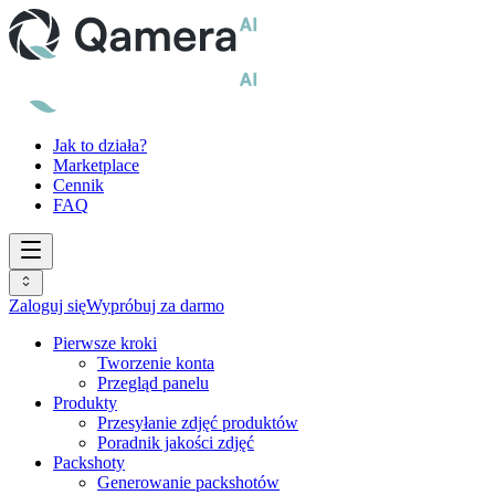
Jak to działa?
Marketplace
Cennik
FAQ
Zaloguj się
Wypróbuj za darmo
Pierwsze kroki
Tworzenie konta
Przegląd panelu
Produkty
Przesyłanie zdjęć produktów
Poradnik jakości zdjęć
Packshoty
Generowanie packshotów