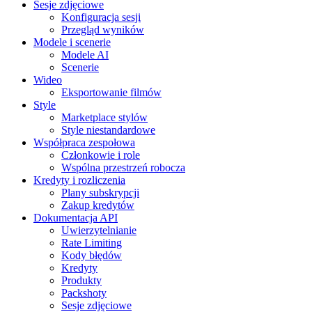
Sesje zdjęciowe
Konfiguracja sesji
Przegląd wyników
Modele i scenerie
Modele AI
Scenerie
Wideo
Eksportowanie filmów
Style
Marketplace stylów
Style niestandardowe
Współpraca zespołowa
Członkowie i role
Wspólna przestrzeń robocza
Kredyty i rozliczenia
Plany subskrypcji
Zakup kredytów
Dokumentacja API
Uwierzytelnianie
Rate Limiting
Kody błędów
Kredyty
Produkty
Packshoty
Sesje zdjęciowe