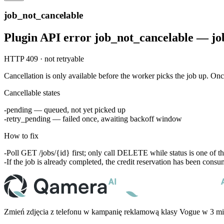
job_not_cancelable
Plugin API error job_not_cancelable — job 
HTTP 409 · not retryable
Cancellation is only available before the worker picks the job up. On
Cancellable states
pending
— queued, not yet picked up
retry_pending
— failed once, awaiting backoff window
How to fix
Poll
GET /jobs/{id}
first; only call
DELETE
while
status
is one of t
If the job is already
completed
, the credit reservation has been cons
Zmień zdjęcia z telefonu w kampanię reklamową klasy Vogue w 3 mi