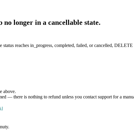
no longer in a cancellable state.
ce
status
reaches
in_progress
,
completed
,
failed
, or
cancelled
,
DELETE /
he above.
umed — there is nothing to refund unless you contact support for a manu
nuty.