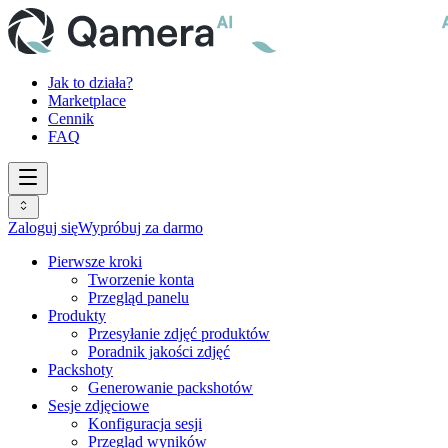
Jak to działa?
Marketplace
Cennik
FAQ
Zaloguj się
Wypróbuj za darmo
Pierwsze kroki
Tworzenie konta
Przegląd panelu
Produkty
Przesyłanie zdjęć produktów
Poradnik jakości zdjęć
Packshoty
Generowanie packshotów
Sesje zdjęciowe
Konfiguracja sesji
Przegląd wyników