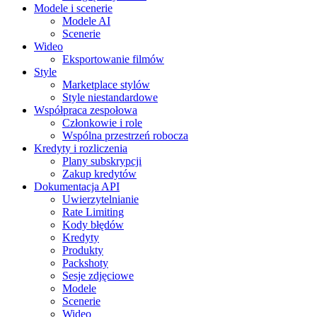
Modele i scenerie
Modele AI
Scenerie
Wideo
Eksportowanie filmów
Style
Marketplace stylów
Style niestandardowe
Współpraca zespołowa
Członkowie i role
Wspólna przestrzeń robocza
Kredyty i rozliczenia
Plany subskrypcji
Zakup kredytów
Dokumentacja API
Uwierzytelnianie
Rate Limiting
Kody błędów
Kredyty
Produkty
Packshoty
Sesje zdjęciowe
Modele
Scenerie
Wideo