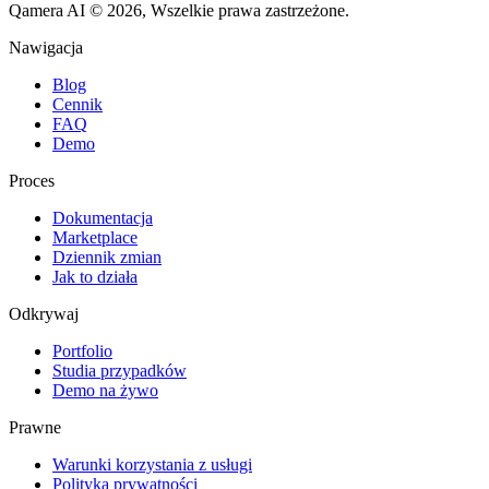
Qamera AI © 2026, Wszelkie prawa zastrzeżone.
Nawigacja
Blog
Cennik
FAQ
Demo
Proces
Dokumentacja
Marketplace
Dziennik zmian
Jak to działa
Odkrywaj
Portfolio
Studia przypadków
Demo na żywo
Prawne
Warunki korzystania z usługi
Polityka prywatności