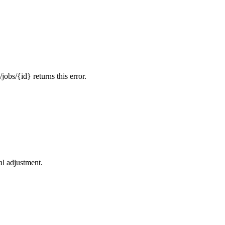
jobs/{id}
returns this error.
al adjustment.