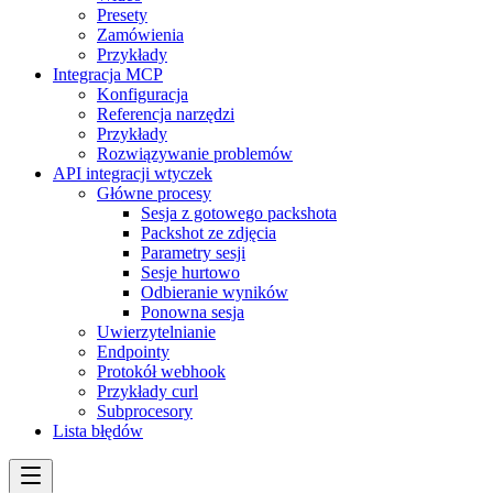
Presety
Zamówienia
Przykłady
Integracja MCP
Konfiguracja
Referencja narzędzi
Przykłady
Rozwiązywanie problemów
API integracji wtyczek
Główne procesy
Sesja z gotowego packshota
Packshot ze zdjęcia
Parametry sesji
Sesje hurtowo
Odbieranie wyników
Ponowna sesja
Uwierzytelnianie
Endpointy
Protokół webhook
Przykłady curl
Subprocesory
Lista błędów