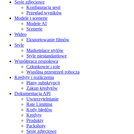
Sesje zdjęciowe
Konfiguracja sesji
Przegląd wyników
Modele i scenerie
Modele AI
Scenerie
Wideo
Eksportowanie filmów
Style
Marketplace stylów
Style niestandardowe
Współpraca zespołowa
Członkowie i role
Wspólna przestrzeń robocza
Kredyty i rozliczenia
Plany subskrypcji
Zakup kredytów
Dokumentacja API
Uwierzytelnianie
Rate Limiting
Kody błędów
Kredyty
Produkty
Packshoty
Sesje zdjęciowe