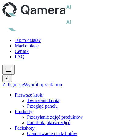
Jak to działa?
Marketplace
Cennik
FAQ
Zaloguj się
Wypróbuj za darmo
Pierwsze kroki
Tworzenie konta
Przegląd panelu
Produkty
Przesyłanie zdjęć produktów
Poradnik jakości zdjęć
Packshoty
Generowanie packshotów