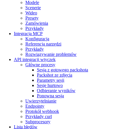
Modele
Scenerie
Wideo
Presety
Zamówienia
Przykłady
Integracja MCP
Konfiguracja
Referencja narzędzi
Przykłady
Rozwiązywanie problemów
API integracji wtyczek
Główne procesy
Sesja z gotowego packshota
Packshot ze zdjęcia
Parametry sesji
Sesje hurtowo
Odbieranie wyników
Ponowna sesja
Uwierzytelnianie
Endpointy
Protokół webhook
Przykłady curl
Subprocesory
Lista błędów