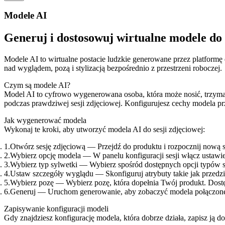
Modele AI
Generuj i dostosowuj wirtualne modele do 
Modele AI to wirtualne postacie ludzkie generowane przez platformę
nad wyglądem, pozą i stylizacją bezpośrednio z przestrzeni roboczej.
Czym są modele AI?
Model AI to cyfrowo wygenerowana osoba, która może nosić, trzyma
podczas prawdziwej sesji zdjęciowej. Konfigurujesz cechy modela pr
Jak wygenerować modela
Wykonaj te kroki, aby utworzyć modela AI do sesji zdjęciowej:
Otwórz sesję zdjęciową
— Przejdź do produktu i rozpocznij nową s
Wybierz opcję modela
— W panelu konfiguracji sesji włącz ustawi
Wybierz typ sylwetki
— Wybierz spośród dostępnych opcji typów s
Ustaw szczegóły wyglądu
— Skonfiguruj atrybuty takie jak przedzi
Wybierz pozę
— Wybierz pozę, która dopełnia Twój produkt. Dostę
Generuj
— Uruchom generowanie, aby zobaczyć modela połączoneg
Zapisywanie konfiguracji modeli
Gdy znajdziesz konfigurację modela, która dobrze działa, zapisz ją