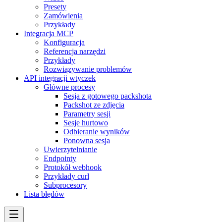
Presety
Zamówienia
Przykłady
Integracja MCP
Konfiguracja
Referencja narzędzi
Przykłady
Rozwiązywanie problemów
API integracji wtyczek
Główne procesy
Sesja z gotowego packshota
Packshot ze zdjęcia
Parametry sesji
Sesje hurtowo
Odbieranie wyników
Ponowna sesja
Uwierzytelnianie
Endpointy
Protokół webhook
Przykłady curl
Subprocesory
Lista błędów