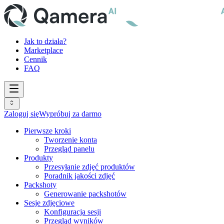
Jak to działa?
Marketplace
Cennik
FAQ
Zaloguj się
Wypróbuj za darmo
Pierwsze kroki
Tworzenie konta
Przegląd panelu
Produkty
Przesyłanie zdjęć produktów
Poradnik jakości zdjęć
Packshoty
Generowanie packshotów
Sesje zdjęciowe
Konfiguracja sesji
Przegląd wyników