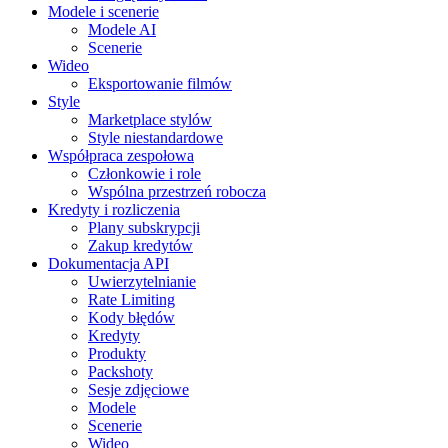
Modele i scenerie
Modele AI
Scenerie
Wideo
Eksportowanie filmów
Style
Marketplace stylów
Style niestandardowe
Współpraca zespołowa
Członkowie i role
Wspólna przestrzeń robocza
Kredyty i rozliczenia
Plany subskrypcji
Zakup kredytów
Dokumentacja API
Uwierzytelnianie
Rate Limiting
Kody błędów
Kredyty
Produkty
Packshoty
Sesje zdjęciowe
Modele
Scenerie
Wideo