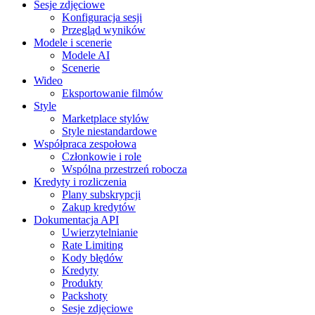
Sesje zdjęciowe
Konfiguracja sesji
Przegląd wyników
Modele i scenerie
Modele AI
Scenerie
Wideo
Eksportowanie filmów
Style
Marketplace stylów
Style niestandardowe
Współpraca zespołowa
Członkowie i role
Wspólna przestrzeń robocza
Kredyty i rozliczenia
Plany subskrypcji
Zakup kredytów
Dokumentacja API
Uwierzytelnianie
Rate Limiting
Kody błędów
Kredyty
Produkty
Packshoty
Sesje zdjęciowe