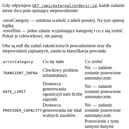
Gdy odpytujesz
, każde zadanie
GET /api/external/orders/:id
niesie dwa pola opisujące niepowodzenie:
errorCategory
— ustalona wartość z tabeli poniżej.
Na tym opieraj
logikę.
errorHint
— jedno zdanie wyjaśniające kategorię i co z nią zrobić.
Pokaż je człowiekowi, nie parsuj.
Oba są
null
dla zadań zakończonych powodzeniem oraz dla
niepowodzeń zapisanych, zanim ta klasyfikacja powstała.
Co się stało
Co zrobić
errorCategory
Nic — zadanie
Chwilowy problem
zostanie ponowione
TRANSIENT_INFRA
infrastruktury.
automatycznie.
Dostawca
Nic — zadanie
generowania
zostanie ponowione
RATE_LIMIT
ograniczył nam liczbę
automatycznie.
zapytań.
Dostawca
Nic — zadanie
generowania nie miał
zostanie ponowione
PROVIDER_CAPACITY
wolnych zasobów.
automatycznie.
Ponowienie z tymi
samymi danymi