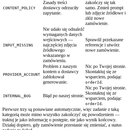
Zasady treści
zakończy się tak
dostawcy odrzuciły
samo. Zmień prompt
CONTENT_POLICY
zapytanie.
lub zdjęcie źródłowe i
złóż nowe
zamówienie.
Nie udało się odnaleźć
wymaganych danych
wejściowych —
Sprawdź przekazane
najczęściej zdjęcia
referencje i utwórz
INPUT_MISSING
źródłowego
nowe zamówienie.
wskazanego w
zamówieniu.
Problem z naszym
Nic po Twojej stronie.
kontem u dostawcy
Skontaktuj się ze
PROVIDER_ACCOUNT
zablokował
wsparciem, podając
generowanie.
.
orderId
Nic po Twojej stronie.
Skontaktuj się ze
Błąd po naszej stronie.
INTERNAL_BUG
wsparciem, podając
.
orderId
Pierwsze trzy są ponawiane automatycznie, więc zadanie z taką
kategorią może mimo wszystko zakończyć się powodzeniem —
traktuj je jako informację o postępie, nie jako wynik końcowy.
Działaj dopiero, gdy zamówienie przestanie się zmieniać, a
status