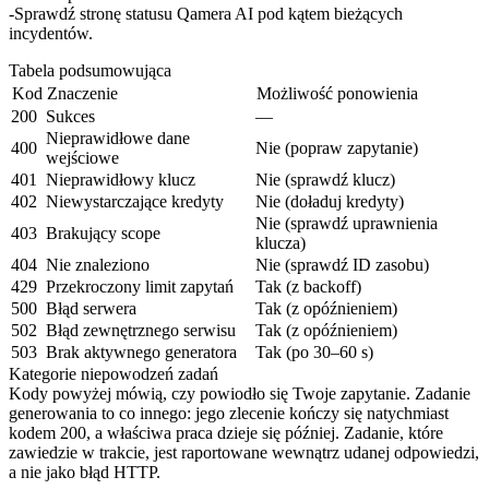
Sprawdź stronę statusu Qamera AI pod kątem bieżących
incydentów.
Tabela podsumowująca
Kod
Znaczenie
Możliwość ponowienia
200
Sukces
—
Nieprawidłowe dane
400
Nie (popraw zapytanie)
wejściowe
401
Nieprawidłowy klucz
Nie (sprawdź klucz)
402
Niewystarczające kredyty
Nie (doładuj kredyty)
Nie (sprawdź uprawnienia
403
Brakujący scope
klucza)
404
Nie znaleziono
Nie (sprawdź ID zasobu)
429
Przekroczony limit zapytań
Tak (z backoff)
500
Błąd serwera
Tak (z opóźnieniem)
502
Błąd zewnętrznego serwisu
Tak (z opóźnieniem)
503
Brak aktywnego generatora
Tak (po 30–60 s)
Kategorie niepowodzeń zadań
Kody powyżej mówią, czy powiodło się Twoje
zapytanie
. Zadanie
generowania to co innego: jego zlecenie kończy się natychmiast
kodem
200
, a właściwa praca dzieje się później. Zadanie, które
zawiedzie w trakcie, jest raportowane wewnątrz udanej odpowiedzi,
a nie jako błąd HTTP.