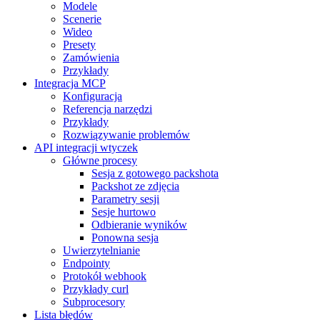
Modele
Scenerie
Wideo
Presety
Zamówienia
Przykłady
Integracja MCP
Konfiguracja
Referencja narzędzi
Przykłady
Rozwiązywanie problemów
API integracji wtyczek
Główne procesy
Sesja z gotowego packshota
Packshot ze zdjęcia
Parametry sesji
Sesje hurtowo
Odbieranie wyników
Ponowna sesja
Uwierzytelnianie
Endpointy
Protokół webhook
Przykłady curl
Subprocesory
Lista błędów