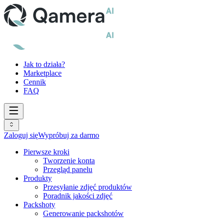
Jak to działa?
Marketplace
Cennik
FAQ
Zaloguj się
Wypróbuj za darmo
Pierwsze kroki
Tworzenie konta
Przegląd panelu
Produkty
Przesyłanie zdjęć produktów
Poradnik jakości zdjęć
Packshoty
Generowanie packshotów