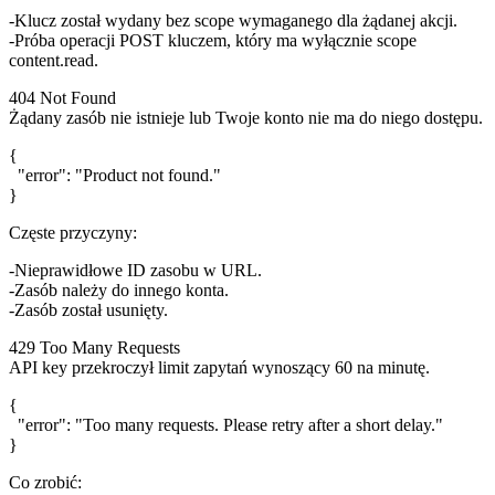
Klucz został wydany bez scope wymaganego dla żądanej akcji.
Próba operacji POST kluczem, który ma wyłącznie scope
content.read
.
404 Not Found
Żądany zasób nie istnieje lub Twoje konto nie ma do niego dostępu.
{

  "error": "Product not found."

Częste przyczyny:
Nieprawidłowe ID zasobu w URL.
Zasób należy do innego konta.
Zasób został usunięty.
429 Too Many Requests
API key przekroczył limit zapytań wynoszący 60 na minutę.
{

  "error": "Too many requests. Please retry after a short delay."

Co zrobić: