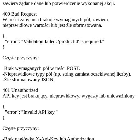
zawiera żądane dane lub potwierdzenie wykonanej akcji.
400 Bad Request
W treści zapytania brakuje wymaganych pól, zawiera
nieprawidłowe wartości lub jest źle sformatowana.
{

  "error": "Validation failed: 'productId' is required."

Częste przyczyny:
Brak wymaganych pól w treści POST.
Nieprawidłowe typy pól (np. string zamiast oczekiwanej liczby).
Źle sformatowany JSON.
401 Unauthorized
API key jest brakujący, nieprawidłowy, wygasły lub unieważniony.
{

  "error": "Invalid API key."

Częste przyczyny:
Brak nagłówka
X-Api-Key
lub
Authorization
.