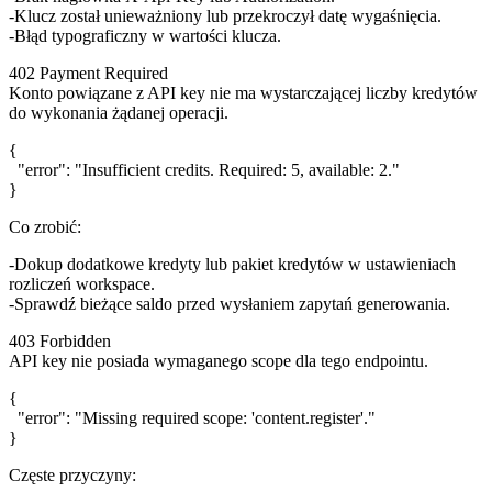
Klucz został unieważniony lub przekroczył datę wygaśnięcia.
Błąd typograficzny w wartości klucza.
402 Payment Required
Konto powiązane z API key nie ma wystarczającej liczby kredytów
do wykonania żądanej operacji.
{

  "error": "Insufficient credits. Required: 5, available: 2."

Co zrobić:
Dokup dodatkowe kredyty lub pakiet kredytów w ustawieniach
rozliczeń workspace.
Sprawdź bieżące saldo przed wysłaniem zapytań generowania.
403 Forbidden
API key nie posiada wymaganego scope dla tego endpointu.
{

  "error": "Missing required scope: 'content.register'."

Częste przyczyny: