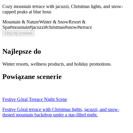
Cozy mountain terrace with jacuzzi, Christmas lights, and snow-
capped peaks at blue hour.
Mountain & Nature
Winter & Snow
Resort &
Spa
#
mountain
#
jacuzzi
#
christmas
#
snow
#
terrace
Użyj tej scenerii
Najlepsze do
Winter resorts, wellness products, and holiday promotions.
Powiązane scenerie
Festive Góral Terrace Night Scene
Festive Góral terrace with Christmas lights, jacuzzi, and snow-
dusted mountain backdrop under a star-filled night.