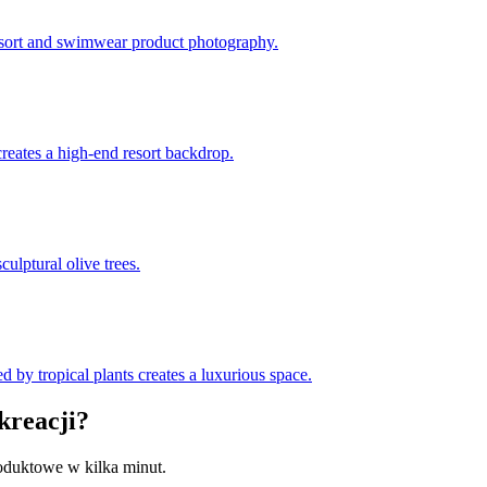
 resort and swimwear product photography.
creates a high-end resort backdrop.
ulptural olive trees.
d by tropical plants creates a luxurious space.
kreacji?
roduktowe w kilka minut.