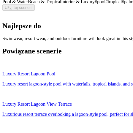
Pool & Water
Beach & Tropical
Interior & Luxury
#
pool
#
tropical
#
pal
Użyj tej scenerii
Najlepsze do
Swimwear, resort wear, and outdoor furniture will look great in this sty
Powiązane scenerie
Luxury Resort Lagoon Pool
Luxury resort lagoon-style pool with waterfalls, tropical islands, and s
Luxury Resort Lagoon View Terrace
Luxurious resort terrace overlooking a lagoon-style pool, perfect for 