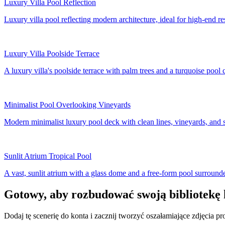
Luxury Villa Pool Reflection
Luxury villa pool reflecting modern architecture, ideal for high-end
Luxury Villa Poolside Terrace
A luxury villa's poolside terrace with palm trees and a turquoise pool 
Minimalist Pool Overlooking Vineyards
Modern minimalist luxury pool deck with clean lines, vineyards, and sc
Sunlit Atrium Tropical Pool
A vast, sunlit atrium with a glass dome and a free-form pool surrounde
Gotowy, aby rozbudować swoją bibliotekę 
Dodaj tę scenerię do konta i zacznij tworzyć oszałamiające zdjęcia p