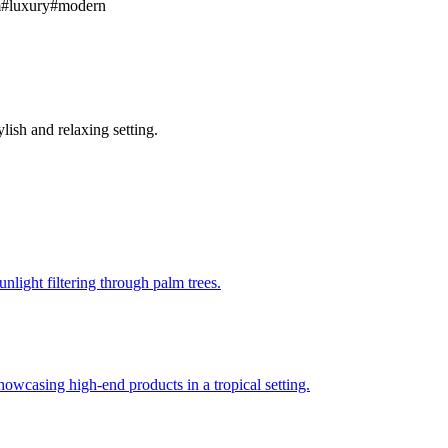
m
#
luxury
#
modern
lish and relaxing setting.
unlight filtering through palm trees.
showcasing high-end products in a tropical setting.