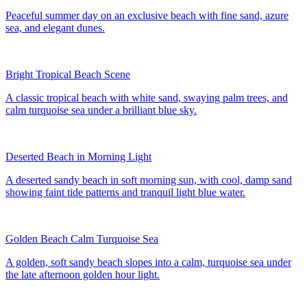
Peaceful summer day on an exclusive beach with fine sand, azure
sea, and elegant dunes.
Bright Tropical Beach Scene
A classic tropical beach with white sand, swaying palm trees, and
calm turquoise sea under a brilliant blue sky.
Deserted Beach in Morning Light
A deserted sandy beach in soft morning sun, with cool, damp sand
showing faint tide patterns and tranquil light blue water.
Golden Beach Calm Turquoise Sea
A golden, soft sandy beach slopes into a calm, turquoise sea under
the late afternoon golden hour light.