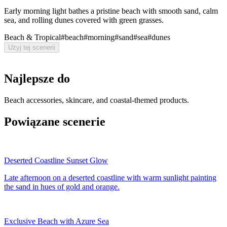
Early morning light bathes a pristine beach with smooth sand, calm
sea, and rolling dunes covered with green grasses.
Beach & Tropical
#
beach
#
morning
#
sand
#
sea
#
dunes
Użyj tej scenerii
Najlepsze do
Beach accessories, skincare, and coastal-themed products.
Powiązane scenerie
Deserted Coastline Sunset Glow
Late afternoon on a deserted coastline with warm sunlight painting
the sand in hues of gold and orange.
Exclusive Beach with Azure Sea