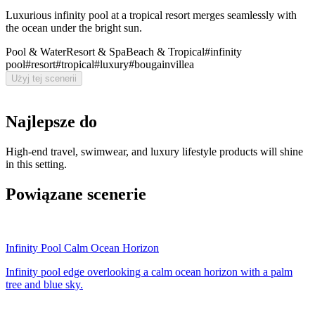
Luxurious infinity pool at a tropical resort merges seamlessly with
the ocean under the bright sun.
Pool & Water
Resort & Spa
Beach & Tropical
#
infinity
pool
#
resort
#
tropical
#
luxury
#
bougainvillea
Użyj tej scenerii
Najlepsze do
High-end travel, swimwear, and luxury lifestyle products will shine
in this setting.
Powiązane scenerie
Infinity Pool Calm Ocean Horizon
Infinity pool edge overlooking a calm ocean horizon with a palm
tree and blue sky.