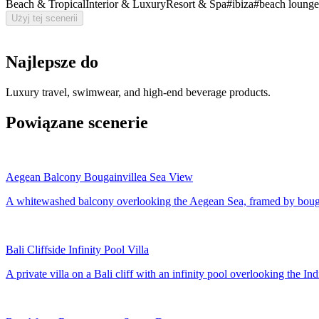
Beach & Tropical
Interior & Luxury
Resort & Spa
#
ibiza
#
beach lounge
Użyj tej scenerii
Najlepsze do
Luxury travel, swimwear, and high-end beverage products.
Powiązane scenerie
Aegean Balcony Bougainvillea Sea View
A whitewashed balcony overlooking the Aegean Sea, framed by bougain
Bali Cliffside Infinity Pool Villa
A private villa on a Bali cliff with an infinity pool overlooking the In