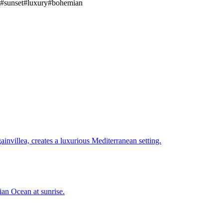
#
sunset
#
luxury
#
bohemian
villea, creates a luxurious Mediterranean setting.
dian Ocean at sunrise.