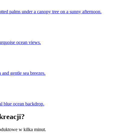
potted palms under a canopy tree on a sunny afternoon.
urquoise ocean views.
 and gentle sea breezes.
yal blue ocean backdrop.
kreacji?
roduktowe w kilka minut.