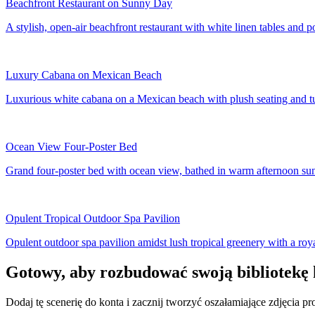
Beachfront Restaurant on Sunny Day
A stylish, open-air beachfront restaurant with white linen tables and 
Luxury Cabana on Mexican Beach
Luxurious white cabana on a Mexican beach with plush seating and t
Ocean View Four-Poster Bed
Grand four-poster bed with ocean view, bathed in warm afternoon sun
Opulent Tropical Outdoor Spa Pavilion
Opulent outdoor spa pavilion amidst lush tropical greenery with a ro
Gotowy, aby rozbudować swoją bibliotekę 
Dodaj tę scenerię do konta i zacznij tworzyć oszałamiające zdjęcia p