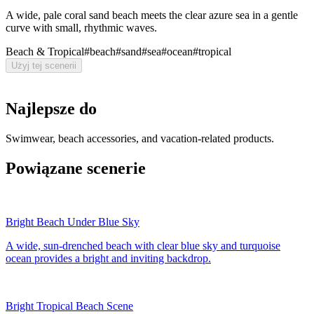
A wide, pale coral sand beach meets the clear azure sea in a gentle
curve with small, rhythmic waves.
Beach & Tropical
#
beach
#
sand
#
sea
#
ocean
#
tropical
Użyj tej scenerii
Najlepsze do
Swimwear, beach accessories, and vacation-related products.
Powiązane scenerie
Bright Beach Under Blue Sky
A wide, sun-drenched beach with clear blue sky and turquoise
ocean provides a bright and inviting backdrop.
Bright Tropical Beach Scene