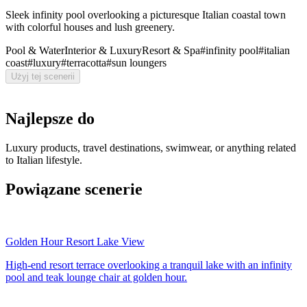
Sleek infinity pool overlooking a picturesque Italian coastal town
with colorful houses and lush greenery.
Pool & Water
Interior & Luxury
Resort & Spa
#
infinity pool
#
italian
coast
#
luxury
#
terracotta
#
sun loungers
Użyj tej scenerii
Najlepsze do
Luxury products, travel destinations, swimwear, or anything related
to Italian lifestyle.
Powiązane scenerie
Golden Hour Resort Lake View
High-end resort terrace overlooking a tranquil lake with an infinity
pool and teak lounge chair at golden hour.