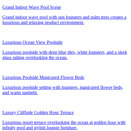
Grand Indoor Wave Pool Scene
Grand indoor wave pool with sun loungers and palm trees creates a
luxurious and relaxing product environment.
Luxurious Ocean View Poolside
Luxurious poolside with deep blue tiles, white loungers, and a sleek
glass railing overlooking the ocean.
Luxurious Poolside Manicured Flower Beds
Luxurious poolside setting with loungers, manicured flower beds,
and warm sunlight.
Luxury Cliffside Golden Hour Terrace
Luxurious resort terrace overlooking the ocean at golden hour with
infinity pool and stylish lounge furniture.