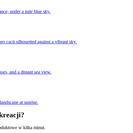
ance, under a pale blue sky.
o cacti silhouetted against a vibrant sky.
es, and a distant sea view.
 landscape at sunrise.
kreacji?
roduktowe w kilka minut.