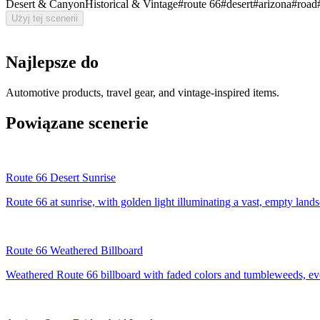
Desert & Canyon
Historical & Vintage
#
route 66
#
desert
#
arizona
#
road
Użyj tej scenerii
Najlepsze do
Automotive products, travel gear, and vintage-inspired items.
Powiązane scenerie
Route 66 Desert Sunrise
Route 66 at sunrise, with golden light illuminating a vast, empty land
Route 66 Weathered Billboard
Weathered Route 66 billboard with faded colors and tumbleweeds, ev