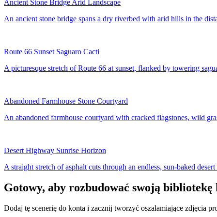
Ancient Stone Bridge Arid Landscape
An ancient stone bridge spans a dry riverbed with arid hills in the dist
Route 66 Sunset Saguaro Cacti
A picturesque stretch of Route 66 at sunset, flanked by towering saguar
Abandoned Farmhouse Stone Courtyard
An abandoned farmhouse courtyard with cracked flagstones, wild grass
Desert Highway Sunrise Horizon
A straight stretch of asphalt cuts through an endless, sun-baked desert
Gotowy, aby rozbudować swoją bibliotekę 
Dodaj tę scenerię do konta i zacznij tworzyć oszałamiające zdjęcia p