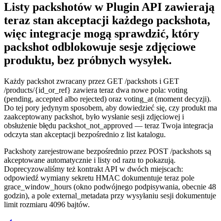
Listy packshotów w Plugin API zawierają
teraz stan akceptacji każdego packshota,
więc integracje mogą sprawdzić, który
packshot odblokowuje sesje zdjęciowe
produktu, bez próbnych wysyłek.
Każdy packshot zwracany przez
GET /packshots
i
GET
/products/{id_or_ref}
zawiera teraz dwa nowe pola:
voting
(
pending
,
accepted
albo
rejected
) oraz
voting_at
(moment decyzji).
Do tej pory jedynym sposobem, aby dowiedzieć się, czy produkt ma
zaakceptowany packshot, było wysłanie sesji zdjęciowej i
obsłużenie błędu
packshot_not_approved
— teraz Twoja integracja
odczyta stan akceptacji bezpośrednio z list katalogu.
Packshoty zarejestrowane bezpośrednio przez
POST /packshots
są
akceptowane automatycznie i listy od razu to pokazują.
Doprecyzowaliśmy też kontrakt API w dwóch miejscach:
odpowiedź wymiany sekretu HMAC dokumentuje teraz pole
grace_window_hours
(okno podwójnego podpisywania, obecnie 48
godzin), a pole
external_metadata
przy wysyłaniu sesji dokumentuje
limit rozmiaru 4096 bajtów.