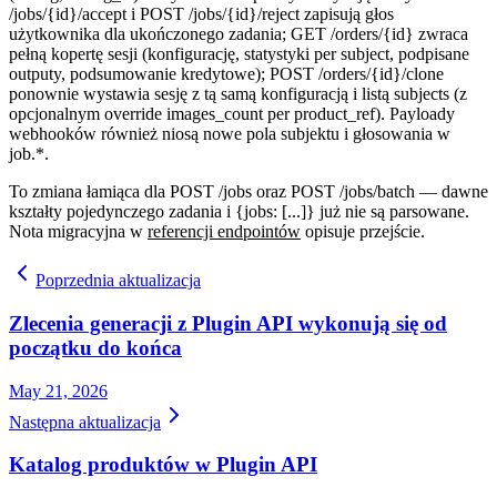
/jobs/{id}/accept
i
POST /jobs/{id}/reject
zapisują głos
użytkownika dla ukończonego zadania;
GET /orders/{id}
zwraca
pełną kopertę sesji (konfigurację, statystyki per subject, podpisane
outputy, podsumowanie kredytowe);
POST /orders/{id}/clone
ponownie wystawia sesję z tą samą konfiguracją i listą subjects (z
opcjonalnym override
images_count
per
product_ref
). Payloady
webhooków również niosą nowe pola subjektu i głosowania w
job.*
.
To zmiana łamiąca dla
POST /jobs
oraz
POST /jobs/batch
— dawne
kształty pojedynczego zadania i
{jobs: [...]}
już nie są parsowane.
Nota migracyjna w
referencji endpointów
opisuje przejście.
Poprzednia aktualizacja
Zlecenia generacji z Plugin API wykonują się od
początku do końca
May 21, 2026
Następna aktualizacja
Katalog produktów w Plugin API