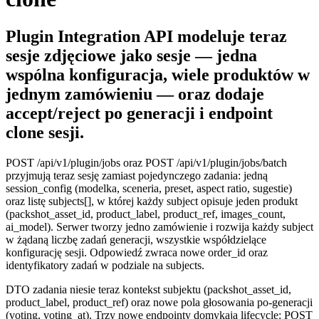
Plugin Integration API modeluje teraz
sesje zdjęciowe jako sesje — jedna
wspólna konfiguracja, wiele produktów w
jednym zamówieniu — oraz dodaje
accept/reject po generacji i endpoint
clone sesji.
POST /api/v1/plugin/jobs
oraz
POST /api/v1/plugin/jobs/batch
przyjmują teraz
sesję
zamiast pojedynczego zadania: jedną
session_config
(modelka, sceneria, preset, aspect ratio, sugestie)
oraz listę
subjects[]
, w której każdy subject opisuje jeden produkt
(
packshot_asset_id
,
product_label
,
product_ref
,
images_count
,
ai_model
). Serwer tworzy jedno zamówienie i rozwija każdy subject
w żądaną liczbę zadań generacji, wszystkie współdzielące
konfigurację sesji. Odpowiedź zwraca nowe
order_id
oraz
identyfikatory zadań w podziale na subjects.
DTO zadania niesie teraz kontekst subjektu (
packshot_asset_id
,
product_label
,
product_ref
) oraz nowe pola głosowania po-generacji
(
voting
,
voting_at
). Trzy nowe endpointy domykają lifecycle:
POST