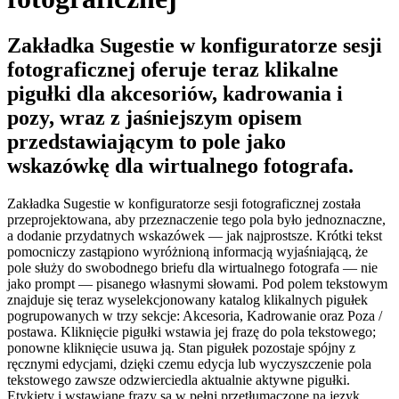
Zakładka Sugestie w konfiguratorze sesji
fotograficznej oferuje teraz klikalne
pigułki dla akcesoriów, kadrowania i
pozy, wraz z jaśniejszym opisem
przedstawiającym to pole jako
wskazówkę dla wirtualnego fotografa.
Zakładka Sugestie w konfiguratorze sesji fotograficznej została
przeprojektowana, aby przeznaczenie tego pola było jednoznaczne,
a dodanie przydatnych wskazówek — jak najprostsze. Krótki tekst
pomocniczy zastąpiono wyróżnioną informacją wyjaśniającą, że
pole służy do swobodnego briefu dla wirtualnego fotografa — nie
jako prompt — pisanego własnymi słowami. Pod polem tekstowym
znajduje się teraz wyselekcjonowany katalog klikalnych pigułek
pogrupowanych w trzy sekcje: Akcesoria, Kadrowanie oraz Poza /
postawa. Kliknięcie pigułki wstawia jej frazę do pola tekstowego;
ponowne kliknięcie usuwa ją. Stan pigułek pozostaje spójny z
ręcznymi edycjami, dzięki czemu edycja lub wyczyszczenie pola
tekstowego zawsze odzwierciedla aktualnie aktywne pigułki.
Etykiety i wstawiane frazy są w pełni przetłumaczone na język