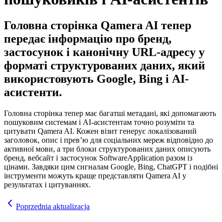
Головна сторінка Qamera AI тепер
передає інформацію про бренд,
застосунок і канонічну URL-адресу у
форматі структурованих даних, який
використовують Google, Bing і AI-
асистенти.
Головна сторінка тепер має багатші метадані, які допомагають
пошуковим системам і AI-асистентам точно розуміти та
цитувати Qamera AI. Кожен візит генерує локалізований
заголовок, опис і превʼю для соціальних мереж відповідно до
активної мови, а три блоки структурованих даних описують
бренд, вебсайт і застосунок SoftwareApplication разом із
цінами. Завдяки цим сигналам Google, Bing, ChatGPT і подібні
інструменти можуть краще представляти Qamera AI у
результатах і цитуваннях.
Poprzednia aktualizacja