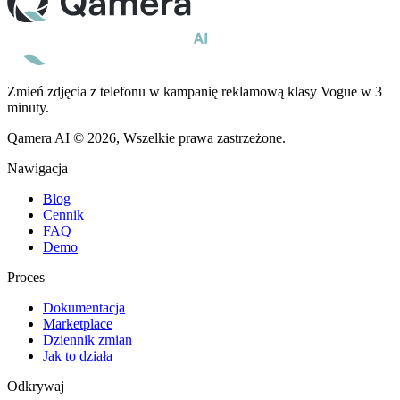
Zmień zdjęcia z telefonu w kampanię reklamową klasy Vogue w 3
minuty.
Qamera AI © 2026, Wszelkie prawa zastrzeżone.
Nawigacja
Blog
Cennik
FAQ
Demo
Proces
Dokumentacja
Marketplace
Dziennik zmian
Jak to działa
Odkrywaj