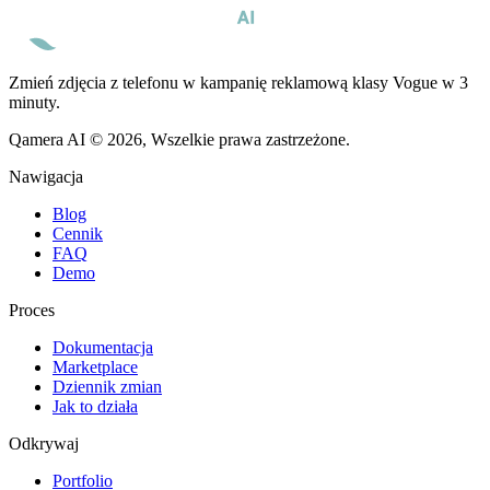
Zmień zdjęcia z telefonu w kampanię reklamową klasy Vogue w 3
minuty.
Qamera AI © 2026, Wszelkie prawa zastrzeżone.
Nawigacja
Blog
Cennik
FAQ
Demo
Proces
Dokumentacja
Marketplace
Dziennik zmian
Jak to działa
Odkrywaj
Portfolio